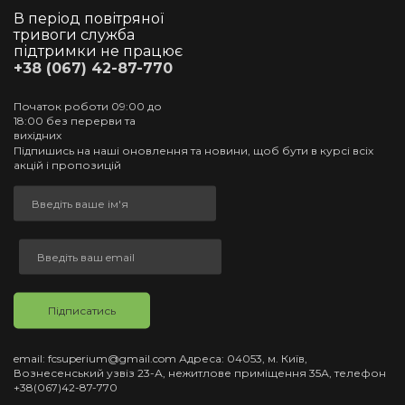
В період повітряної
тривоги служба
підтримки не працює
+38 (067) 42-87-770
Початок роботи 09:00 до
18:00 без перерви та
вихідних
Підпишись на наші оновлення та новини, щоб бути в курсі всіх
акцій і пропозицій
Підписатись
email: fcsuperium@gmail.com Адреса: 04053, м. Київ,
Вознесенський узвіз 23-А, нежитлове приміщення 35А, телефон
+38(067)42-87-770